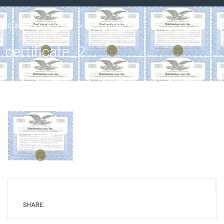
CLÍNICA DENTAL SOLER
>
CERTIFICATE_2
certificate_2
SHARE: